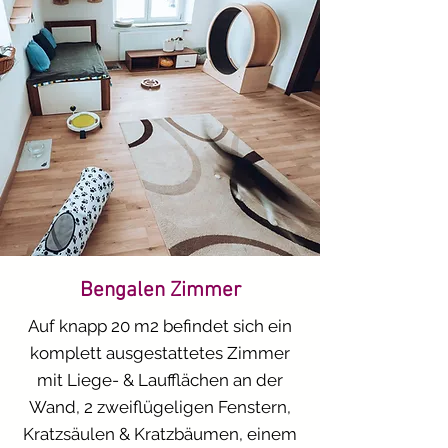
​Katzen mit erhöhtem 
Betreuungsaufwand (z.B. 
Inkontinenz, Diabetes)

€ 11,00 

Individueller 
Betreuungsaufwand (z.B. 
Wechsel zwischen Einzel- und 
Gruppenhaltung oder 
Unterbringung in einer Box, 
Bengalen Zimmer
sofern erforderlich)

Auf knapp 20 m2 befindet sich ein
€ 2,50

komplett ausgestattetes Zimmer
mit Liege- & Laufflächen an der
​Wenn Sie das Nassfutter für ihre 
Wand, 2 zweiflügeligen Fenstern,
Katze nicht selber mitbringen 
Kratzsäulen & Kratzbäumen, einem
möchten:
