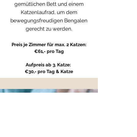
gemütlichen Bett und einem
1x täglich € 2,00

Katzenlaufrad, um dem
bewegungsfreudigen Bengalen
Bei unsauberen Katzen wird 
gerecht zu werden.
eine Endreinigungspauschale in 
Höhe von € 40,00 in Rechnung 
Preis je Zimmer für max. 2 Katzen:
gestellt

€61,- pro Tag
All Preise verstehen sich pro 
Aufpreis ab 3. Katze:
€30,- pro Tag & Katze
Katze und Tag.

Hol- und Bringzeiten für die 
Katzenpension:

Montag, Donnerstag, Freitag 
09:00-11:30 Uhr und 15:30-17:00 
Uhr

Dienstag + Mittwoch 